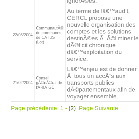
ignorÃ©es.
Au terme de lâ€™audit,
CERCL propose une
nouvelle organisation des
CommunautÃ©
comptes et les solutions
de communes
22/03/2004
de CATUS
destinÃ©es Ã Ã©liminer le
(Lot)
dÃ©ficit chronique
dâ€™exploitation du
service.
Lâ€™enjeu est de donner
Ã tous un accÃ¨s aux
Conseil
transports publics
21/02/2004
gÃ©nÃ©ral de
l'ARIÃˆGE
dÃ©partementaux afin de
voyager ensemble.
Page précédente
1
-
(2)
Page Suivante