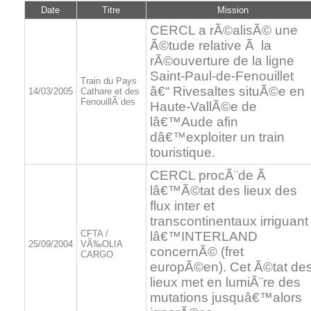
Date
Titre
Mission
CERCL a rÃ©alisÃ© une
Ã©tude relative Ã la
rÃ©ouverture de la ligne
Saint-Paul-de-Fenouillet
Train du Pays
â€“ Rivesaltes situÃ©e en
14/03/2005
Cathare et des
FenouillÃ¨des
Haute-VallÃ©e de
lâ€™Aude afin
dâ€™exploiter un train
touristique.
CERCL procÃ¨de Ã
lâ€™Ã©tat des lieux des
flux inter et
transcontinentaux irriguant
CFTA /
lâ€™INTERLAND
25/09/2004
VÃ‰OLIA
concernÃ© (fret
CARGO
europÃ©en). Cet Ã©tat de
lieux met en lumiÃ¨re des
mutations jusquâ€™alors