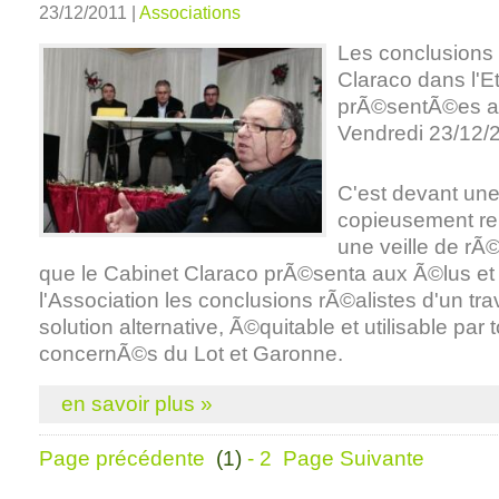
23/12/2011 |
Associations
Les conclusions
Claraco dans l'E
prÃ©sentÃ©es a
Vendredi 23/12/
C'est devant une
copieusement re
une veille de rÃ©
que le Cabinet Claraco prÃ©senta aux Ã©lus e
l'Association les conclusions rÃ©alistes d'un tra
solution alternative, Ã©quitable et utilisable par 
concernÃ©s du Lot et Garonne.
en savoir plus »
Page précédente
(1)
-
2
Page Suivante