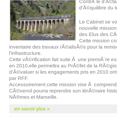
ContrÃ´le d'Ã©ta
d'Ã©quilibre du te
Le Cabinet se voi
nouvelle mission 
des Elus des C
Cette mission co
inventaire des travaux rÃ©alisÃ©s pour la remi
l'infrastructure.
Cette vÃ©rification fait suite Ã une premiÃ¨re e
en 2010,elle permettra au PrÃ©fet de la RÃ©gi
d'Ã©valuer si les engagements pris en 2010 on
par RFF.
Accessoirement cette mission vise Ã comprend
CÃ©venol pourra reprendre son itinÃ©raire histo
NÃ®mes et Marseille.
en savoir plus »