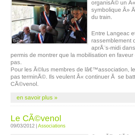
organisÃ© un Â
symbolique Â» Ã
du train.
Entre Langeac e
rassemblement o
aprÃ¨s-midi dan
permis de montrer que la mobilisation en faveur de
pas.
Pour les Ã©lus membres de lâ€™association, 
pas terminÃ©. Ils veulent Â« continuer Ã se batt
CÃ©venol.
en savoir plus »
Le CÃ©venol
09/03/2012 |
Associations