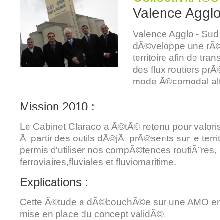
Valence Aggl
Valence Agglo - Sud
dÃ©veloppe une rÃ©f
territoire afin de tra
des flux routiers pr
mode Ã©comodal alte
Mission 2010 :
Le Cabinet Claraco a Ã©tÃ© retenu pour valoris
Ã partir des outils dÃ©jÃ prÃ©sents sur le terri
permis d'utiliser nos compÃ©tences routiÃ¨res,
ferroviaires,fluviales et fluviomaritime.
Explications :
Cette Ã©tude a dÃ©bouchÃ©e sur une AMO en 
mise en place du concept validÃ©.