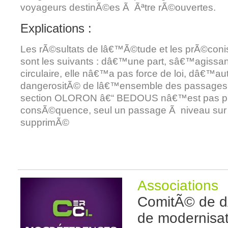
voyageurs destinÃ©es Ã Ãªtre rÃ©ouvertes.
Explications :
Les rÃ©sultats de lâ€™Ã©tude et les prÃ©con
sont les suivants : dâ€™une part, sâ€™agiss
circulaire, elle nâ€™a pas force de loi, dâ€™aut
dangerositÃ© de lâ€™ensemble des passages 
section OLORON â€“ BEDOUS nâ€™est pas p
consÃ©quence, seul un passage Ã niveau sur d
supprimÃ©
Associations
ComitÃ© de d
de modernisat