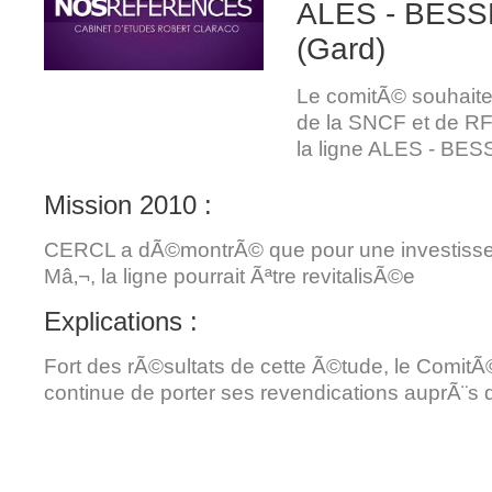
ALES - BES
(Gard)
Le comitÃ© souhaite 
de la SNCF et de RF
la ligne ALES - BE
Mission 2010 :
CERCL a dÃ©montrÃ© que pour une investiss
Mâ‚¬, la ligne pourrait Ãªtre revitalisÃ©e
Explications :
Fort des rÃ©sultats de cette Ã©tude, le Comit
continue de porter ses revendications auprÃ¨s