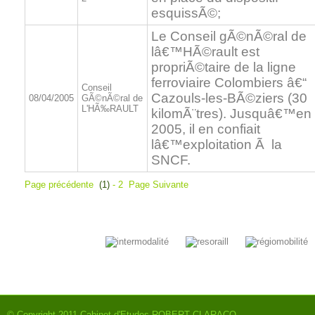
esquissÃ©;
Le Conseil gÃ©nÃ©ral de
lâ€™HÃ©rault est
propriÃ©taire de la ligne
ferroviaire Colombiers â€“
Conseil
Cazouls-les-BÃ©ziers (30
08/04/2005
GÃ©nÃ©ral de
L'HÃ‰RAULT
kilomÃ¨tres). Jusquâ€™en
2005, il en confiait
lâ€™exploitation Ã la
SNCF.
Page précédente
(1)
-
2
Page Suivante
© Copyright 2011
Cabinet d'Etudes ROBERT CLARACO
.