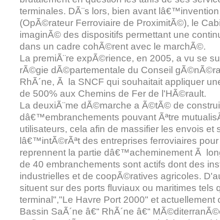
terminales. DÃ¨s lors, bien avant lâ€™inventi
(OpÃ©rateur Ferroviaire de ProximitÃ©), le Cab
imaginÃ© des dispositifs permettant une contin
dans un cadre cohÃ©rent avec le marchÃ©.
La premiÃ¨re expÃ©rience, en 2005, a vu se su
rÃ©gie dÃ©partementale du Conseil gÃ©nÃ©ra
RhÃ´ne, Ã la SNCF qui souhaitait appliquer une
de 500% aux Chemins de Fer de l'HÃ©rault.
La deuxiÃ¨me dÃ©marche a Ã©tÃ© de construi
dâ€™embranchements pouvant Ãªtre mutualis
utilisateurs, cela afin de massifier les envois et 
lâ€™intÃ©rÃªt des entreprises ferroviaires pour 
reprennent la partie dâ€™acheminement Ã long
de 40 embranchements sont actifs dont des inst
industrielles et de coopÃ©ratives agricoles. D'a
situent sur des ports fluviaux ou maritimes tels 
terminal","Le Havre Port 2000" et actuellement 
Bassin SaÃ´ne â€“ RhÃ´ne â€“ MÃ©diterranÃ©