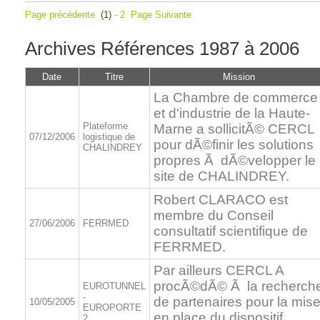
Page précédente
(1)
-
2
Page Suivante
Archives Références 1987 à 2006
Date
Titre
Mission
La Chambre de commerce
et d'industrie de la Haute-
Plateforme
Marne a sollicitÃ© CERCL
07/12/2006
logistique de
pour dÃ©finir les solutions
CHALINDREY
propres Ã dÃ©velopper le
site de CHALINDREY.
Robert CLARACO est
membre du Conseil
27/06/2006
FERRMED
consultatif scientifique de
FERRMED.
Par ailleurs CERCL A
procÃ©dÃ© Ã la recherch
EUROTUNNEL
-
de partenaires pour la mis
10/05/2005
EUROPORTE
en place du dispositif
2