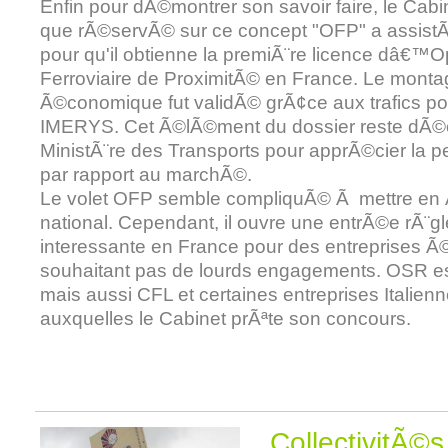
Enfin pour dÃ©montrer son savoir faire, le Cabi
que rÃ©servÃ© sur ce concept "OFP" a assis
pour qu'il obtienne la premiÃ¨re licence dâ€™
Ferroviaire de ProximitÃ© en France. Le monta
Ã©conomique fut validÃ© grÃ¢ce aux trafics po
IMERYS. Cet Ã©lÃ©ment du dossier reste dÃ©c
MinistÃ¨re des Transports pour apprÃ©cier la pe
par rapport au marchÃ©.
Le volet OFP semble compliquÃ© Ã mettre en 
national. Cependant, il ouvre une entrÃ©e rÃ¨g
interessante en France pour des entreprises Ã
souhaitant pas de lourds engagements. OSR es
mais aussi CFL et certaines entreprises Italie
auxquelles le Cabinet prÃªte son concours.
CollectivitÃ©s