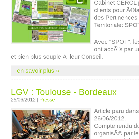
Cabinet CERCL 
clients pour Ã©t
des Pertinences 
Territoriale: SPO
Avec "SPOT", les
ont accÃ¨s par u
et bien plus souple Ã leur Conseil.
en savoir plus »
LGV : Toulouse - Bordeaux
25/06/2012 |
Presse
Article paru dan
26/06/2012.
Compte rendu d
organisÃ© par le