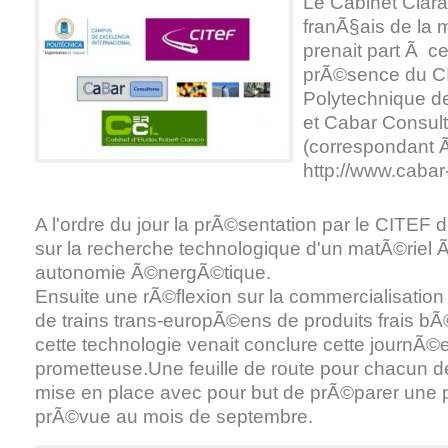
Le Cabinet Clara
franÃ§ais de la 
prenait part Ã c
prÃ©sence du CI
Polytechnique de
et Cabar Consul
(correspondant 
http://www.cabar
A l'ordre du jour la prÃ©sentation par le CITEF
sur la recherche technologique d'un matÃ©rie
autonomie Ã©nergÃ©tique.
Ensuite une rÃ©flexion sur la commercialisation
de trains trans-europÃ©ens de produits frais b
cette technologie venait conclure cette journÃ©e
prometteuse.Une feuille de route pour chacun de
mise en place avec pour but de prÃ©parer une
prÃ©vue au mois de septembre.